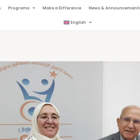
s
Programs
Make a Difference
News & Announcement
English