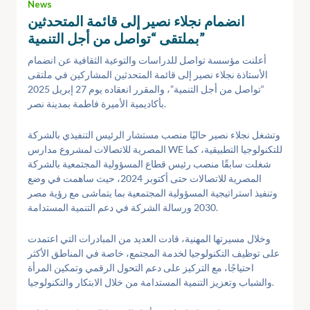
News
انضمام نجلاء نصير إلى قائمة المتحدثين
بملتقى “تواصل من أجل التنمية”
أعلنت مؤسسة تواصل للدراسات والتوعية الثقافية عن انضمام
الأستاذة نجلاء نصير إلى قائمة المتحدثين المشاركين في ملتقى
“تواصل من أجل التنمية”، والمقرر انعقاده يوم 27 إبريل 2025
بأكاديمية الأميرة فاطمة بمدينة نصر.
وتشغل نجلاء نصير حاليًا منصب مستشار الرئيس التنفيذي بالشركة
المصرية للاتصالات لمشروع مدارس WE للتكنولوجيا التطبيقية، كما
شغلت سابقًا منصب رئيس قطاع المسؤولية المجتمعية بالشركة
المصرية للاتصالات حتى أكتوبر 2024، حيث ساهمت في وضع
وتنفيذ استراتيجية المسؤولية المجتمعية بما يتماشى مع رؤية مصر
2030 ورسالة الشركة في دعم التنمية المستدامة.
وخلال مسيرتها المهنية، قادت العديد من المبادرات التي اعتمدت
على توظيف التكنولوجيا لخدمة المجتمع، خاصة في المناطق الأكثر
احتياجًا، مع التركيز على دعم التحول الرقمي وتمكين المرأة
والشباب وتعزيز التنمية المستدامة من خلال الابتكار والتكنولوجيا.