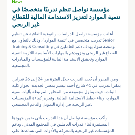
News
مؤسسة تواصل تنظم تدريبًا متخصصًا في
تنمية الموارد لتعزيز الاستدامة المالية للقطاع
غير الربحي
أعلنت مؤسسة تواصل للدراسات والتوعية الثقافية عن تنظيم
تدريب متخصص في “تنمية الموارد”، وذلك بالتعاون مع Senior
Training & Consulting ومنصة سوا، بهدف دعم العاملين في
القطاع غير الربحي وتزويدهم بالمهارات الأساسية اللازمة لتنمية
الموارد وتحقيق الاستدامة المالية للمؤسسات والمبادرات
المجتمعية.
ومن المقرر أن يُعقد التدريب خلال الفترة من 24 إلى 26 فبراير،
بمقر التدريب في 41 شارع أحمد تيسير بمصر الجديدة، بجوار كلية
البنات، حيث يتناول مجموعة من المحاور المرتبطة بآليات تنمية
الموارد، وبناء خطط الاستدامة المالية، وتعزيز كفاءة المؤسسات
غير الربحية في إدارة التمويل والدعم المجتمعي.
وأكدت مؤسسة تواصل أن هذا التدريب يأتي ضمن جهودها
المستمرة لبناء قدرات العاملين في المجتمع المدني، ودعم
المؤسسات غير الربحية بالمعرفة والأدوات التي تساعدها على