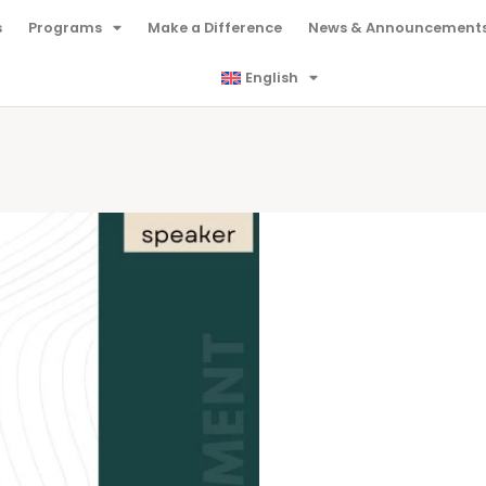
s
Programs
Make a Difference
News & Announcement
English