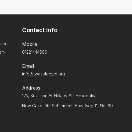
Contact Info
ram
Mobile
ram
01221444566
Email
info@twasolegypt.org
Address
17A, Sulaiman Al-Halaby St., Heliopolis
New Cairo, 5th Settlement, Banafseg 11, No. 69