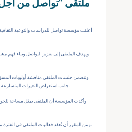
ملتقى “تواصل من أجل ال
أعلنت مؤسسة تواصل للدراسات والتوعية الثقافية
ويهدف الملتقى إلى تعزيز التواصل وبناء فهم م
وتتضمن جلسات الملتقى مناقشة أولويات المسؤولية
جانب استعراض التغيرات المتسارعة في توجهات الجهات المانحة، والمهارات التي تحتاجها منظمات المجتمع المدني للحفاظ على تأثيرها واستدامة دورها التنموي.
وأكدت المؤسسة أن الملتقى يمثل مساحة للحوار 
ومن المقرر أن تُعقد فعاليات الملتقى في الفترة من التاسعة صباحًا وحتى الواحدة ظهرًا، بحضور ممثلين عن مؤسسات المجتمع المدني وخبراء المسؤولية المجتمعية والتنمية.