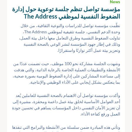
News
مؤسسة تواصل تنظم جلسة توعوية حول إدارة
الضغوط النفسية لموظفي The Address
نظّمت مؤسسة تواصل للدراسات والتوعية الثقافية، من خلال
وحدة الدعم النفسي، جلسة تثقيفية لموظفي The Address،
تناولت الضغوط النفسية وطرق التعامل معها داخل بيئة العمل،
وذلك في إطار جهود المؤسسة لنشر الوعي بالصحة النفسية
وتعزيز بيئة عمل أكثر توازنًا واستقرارًا.
وشهدت الجلسة مشاركة نحو 100 موظف، حيث تضمنت عددًا من
الأنشطة والتطبيقات العملية الخاصة بالرعاية الذاتية، والتي هدفت
إلى مساعدة المشاركين على إدارة الضغوط اليومية بصورة صحية،
بما ينعكس بشكل إيجابي على الأداء الوظيفي والإنتاجية.
وأكدت مؤسسة تواصل أن الاهتمام بالصحة النفسية للعاملين يُعد
أحد العوامل الأساسية لخلق بيئة عمل داعمة ومحفزة، مشيرة إلى
أن تعزيز الأمان النفسي داخل المؤسسات يساهم في تحسين جودة
العمل ورفع كفاءة الأداء.
وتأتي هذه المبادرة ضمن سلسلة من الأنشطة والبرامج التي تنفذها