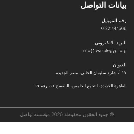
بيانات التواصل
رقم الموبايل
01221444566
البريد الالكتروني
info@twasolegypt.org
العنوان
١٧ أ، شارع سليمان الحلبي، مصر الجديدة
القاهرة الجديدة، التجمع الخامس، البنفسج ١١، رقم ٦٩
© جميع الحقوق محفوظة
2026
مؤسسة تواصل