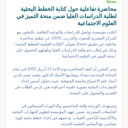
News
محاضرة تفاعلية حول كتابة الخطط البحثية
لطلبة الدراسات العليا ضمن منحة التميز في
العلوم الاجتماعية
أعلنت مؤسسة تواصل للدراسات والتوعية الثقافية، بالتعاون مع
المركز المصري للبحوث والتدريب ERTC، عن تنظيم محاضرة
تفاعلية عبر تطبيق Zoom بعنوان “الكتابة العلمية للخطط البحثية”،
وذلك في إطار دعم طلبة الدراسات العليا وتأهيلهم للحصول على
“منحة التميز في العلوم الاجتماعية”.
ومن المقرر أن تُعقد المحاضرة يوم الأحد 13 أبريل 2025 في تمام
الساعة السادسة مساءً، ويقدّمها الأستاذ الدكتور محمد محي الدين
أستاذ علم الاجتماع بجامعة المنوفية، حيث تتناول أسس إعداد
المقترحات البحثية بصورة علمية احترافية تعزز فرص الطلاب في
التقديم والحصول على المنحة.
وتستهدف الورشة طلبة الماجستير والدكتوراه المسجلين في
الجامعات المصرية، ضمن جهود المؤسسة لتطوير المهارات البحثية
والأكاديمية للباحثين الشباب، ودعمهم في إعداد خطط بحثية قوية
تتماشى مع المعايير العلمية الحديثة.